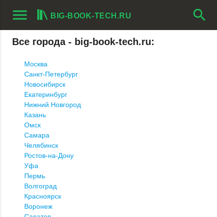
menu
search
BIG-BOOK-TECH.RU
Все города - big-book-tech.ru:
Москва
Санкт-Петербург
Новосибирск
Екатеринбург
Нижний Новгород
Казань
Омск
Самара
Челябинск
Ростов-на-Дону
Уфа
Пермь
Волгоград
Красноярск
Воронеж
Саратов