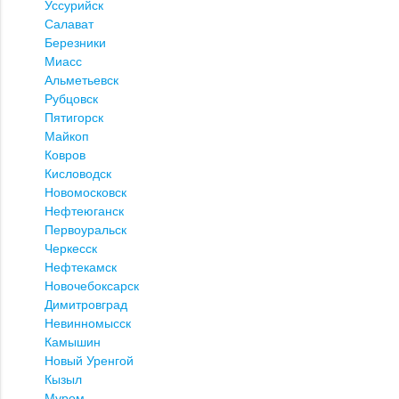
Уссурийск
Салават
Березники
Миасс
Альметьевск
Рубцовск
Пятигорск
Майкоп
Ковров
Кисловодск
Новомосковск
Нефтеюганск
Первоуральск
Черкесск
Нефтекамск
Новочебоксарск
Димитровград
Невинномысск
Камышин
Новый Уренгой
Кызыл
Муром