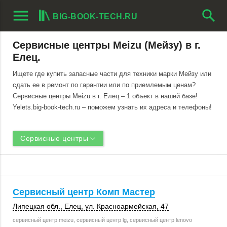
menu
search
BIG-BOOK-TECH.RU
Сервисные центры Meizu (Мейзу) в г.
Елец.
Ищете где купить запасные части для техники марки Мейзу или
сдать ее в ремонт по гарантии или по приемлемым ценам?
Сервисные центры Meizu в г. Елец – 1 объект в нашей базе!
Yelets.big-book-tech.ru – поможем узнать их адреса и телефоны!
Сервисные центры
Сервисный центр Комп Мастер
Липецкая обл.
,
Елец
, ул. Красноармейская, 47
сервисный центр meizu, сервисный центр lg, сервисный центр lenovo